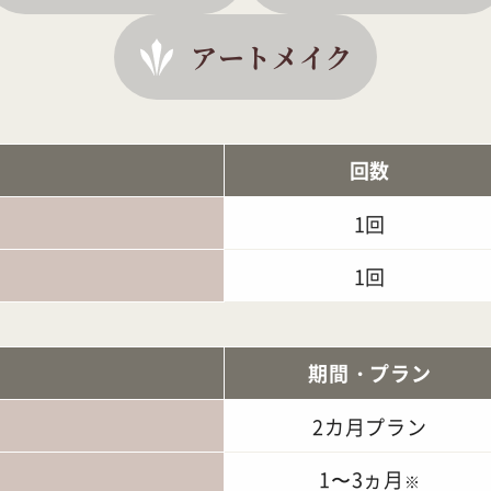
アートメイク
回数
1回
1回
期間・プラン
2カ月プラン
1〜3ヵ月
※