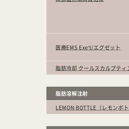
医療EMS Exe't/エグゼット
脂肪冷却 クールスカルプティ
脂肪溶解注射
LEMON BOTTLE
（レモンボト