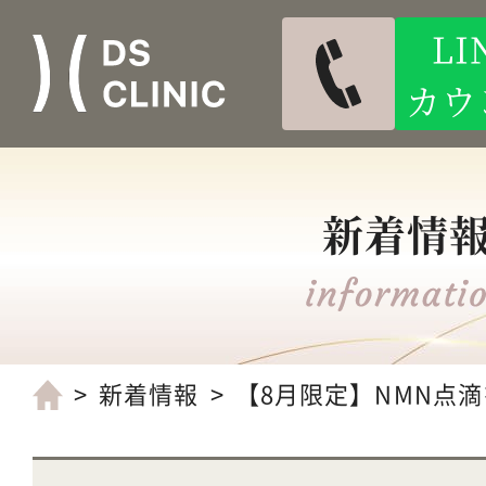
L
カウ
新着情
新着情報
【8月限定】NMN点滴を